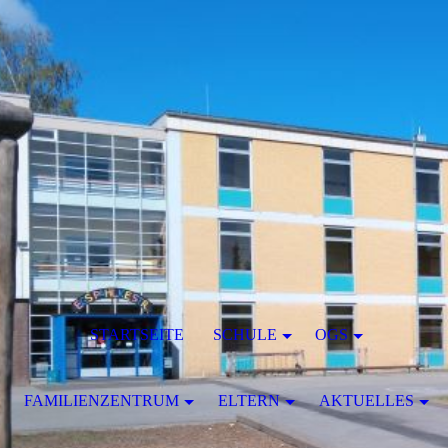
STARTSEITE
SCHULE
OGS
FAMILIENZENTRUM
ELTERN
AKTUELLES