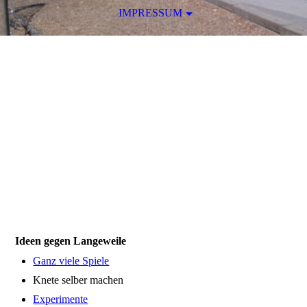
IMPRESSUM
Willkommen an der
EGS Pahlkestraße
Evangelische Grundschule in
Mönchengladbach Rheydt -
Familiengrundschulzentrum
Ideen gegen Langeweile
Ganz viele Spiele
Knete selber machen
Experimente