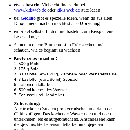
etwas
basteln
: Vielleicht findest du bei
www.kidsweb.de
oder
kikis.web.de
gute Ideen
bei
Geolino
gibt es spezielle Ideen, wenn du aus alten
Dingen neue machen möchtest also
Upcycling
ein Spiel selbst erfinden und basteln: zum Beispiel eine
Leseschlange
Samen in einem Blumentopf in Erde stecken und
schauen, wie es beginnt zu wachsen
Knete selber machen:
1. 500 g Mehl
2. 175 g Salz
3. 3 Esslöffel (etwa 20 g) Zitronen- oder Weinsteinsäure
4. 7 Esslöffel (etwa 80 ml) Speiseöl
5. Lebensmittelfarbe
6. 500 ml kochendes Wasser
7. Schüssel und Handmixer
Zubereitung:
Alle trockenen Zutaten grob vermischen und dann das
Öl hinzufügen. Das kochende Wasser nach und nach
unterkneten, bis es aufgebraucht ist. Anschließend kann
die gewünschte Lebensmittelfarbe hinzugegeben
werden.