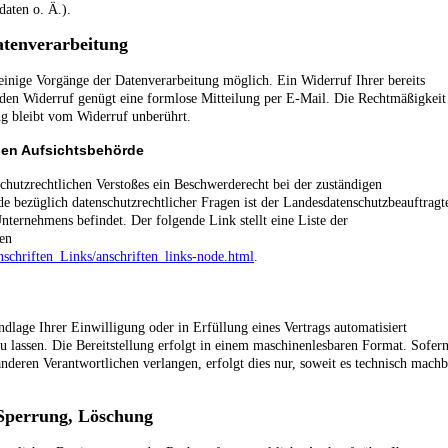
aten o. Ä.).
atenverarbeitung
einige Vorgänge der Datenverarbeitung möglich. Ein Widerruf Ihrer bereits
ür den Widerruf genügt eine formlose Mitteilung per E-Mail. Die Rechtmäßigkeit
ng bleibt vom Widerruf unberührt.
gen Aufsichtsbehörde
schutzrechtlichen Verstoßes ein Beschwerderecht bei der zuständigen
e bezüglich datenschutzrechtlicher Fragen ist der Landesdatenschutzbeauftragt
nternehmens befindet. Der folgende Link stellt eine Liste der
en
schriften_Links/anschriften_links-node.html
.
ndlage Ihrer Einwilligung oder in Erfüllung eines Vertrags automatisiert
zu lassen. Die Bereitstellung erfolgt in einem maschinenlesbaren Format. Sofer
nderen Verantwortlichen verlangen, erfolgt dies nur, soweit es technisch machb
 Sperrung, Löschung