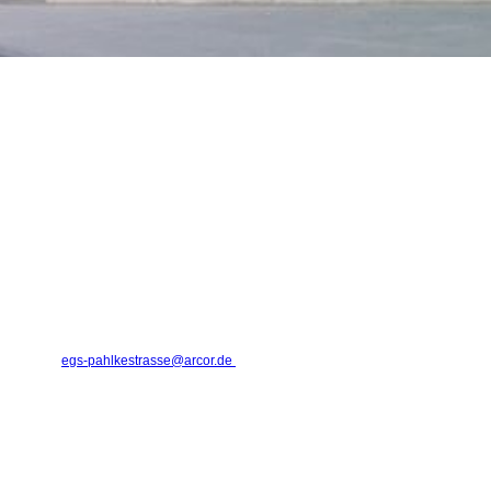
estraße
zentrum
Kontakt
Pahlkestraße 9
41236 Mönchengladbach
Schulnummer: 105120
E-Mail:
egs-pahlkestrasse@arcor.de
Tel: 02166 / 4 64 38
Fax: 02166 / 94 05 23
Schulleitung:
Anke Müller, Rektorin
Irina Mohr, Konrektorin