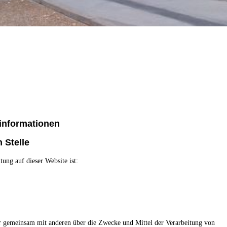
llkommen an der EGS Pahlk
lische Grundschule in Mönchengladbach Rheydt - Familiengrundschul
tinformationen
 Stelle
tung auf dieser Website ist:
der gemeinsam mit anderen über die Zwecke und Mittel der Verarbeitung von