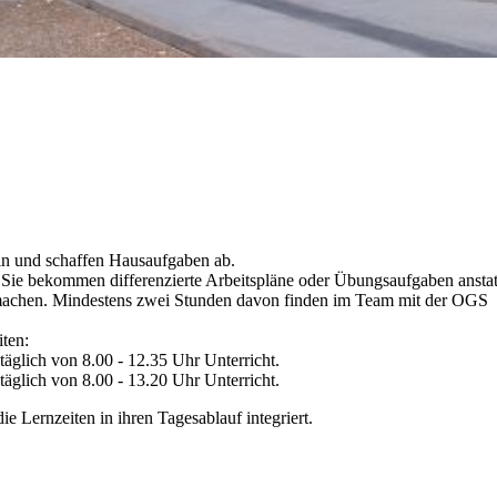
llkommen an der EGS Pahlk
lische Grundschule in Mönchengladbach Rheydt - Familiengrundschul
ein und schaffen Hausaufgaben ab.
 Sie bekommen differenzierte Arbeitspläne oder Übungsaufgaben anstat
machen. Mindestens zwei Stunden davon finden im Team mit der OGS
iten:
täglich von 8.00 - 12.35 Uhr Unterricht.
täglich von 8.00 - 13.20 Uhr Unterricht.
e Lernzeiten in ihren Tagesablauf integriert.