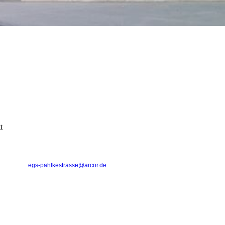
estraße
zentrum
Kontakt
Pahlkestraße 9
t
41236 Mönchengladbach
Schulnummer: 105120
E-Mail:
egs-pahlkestrasse@arcor.de
Tel: 02166 / 4 64 38
Fax: 02166 / 94 05 23
Schulleitung:
Anke Müller, Rektorin
Irina Mohr, Konrektorin